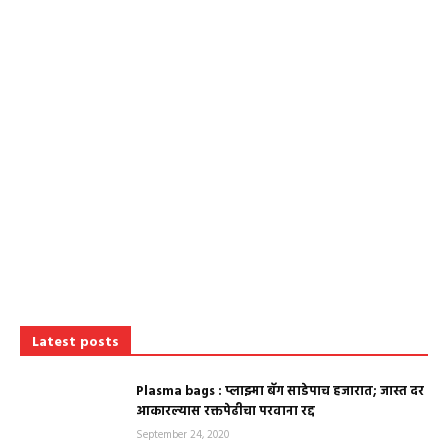
Latest posts
Plasma bags : प्लाझ्मा बॅग साडेपाच हजारात; जास्त दर
आकारल्यास रक्तपेढीचा परवाना रद्द
September 24, 2020