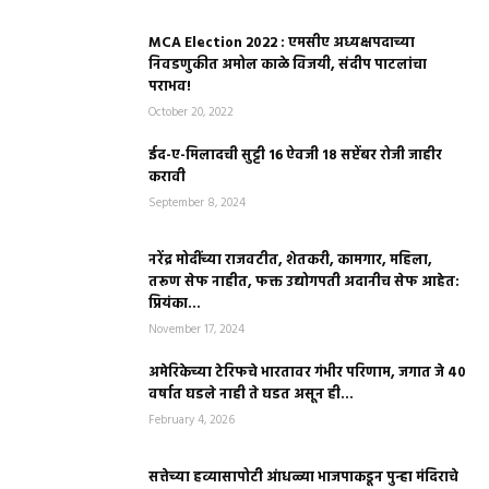
MCA Election 2022 : एमसीए अध्यक्षपदाच्या
निवडणुकीत अमोल काळे विजयी, संदीप पाटलांचा
पराभव!
October 20, 2022
ईद-ए-मिलादची सुट्टी 16 ऐवजी 18 सप्टेंबर रोजी जाहीर
करावी
September 8, 2024
नरेंद्र मोदींच्या राजवटीत, शेतकरी, कामगार, महिला,
तरूण सेफ नाहीत, फक्त उद्योगपती अदानीच सेफ आहेत:
प्रियंका...
November 17, 2024
अमेरिकेच्या टेरिफचे भारतावर गंभीर परिणाम, जगात जे ४०
वर्षात घडले नाही ते घडत असून ही...
February 4, 2026
सत्तेच्या हव्यासापोटी आंधळ्या भाजपाकडून पुन्हा मंदिराचे