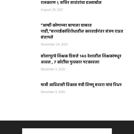
राजकारण !; सचिन सावंतांचा हल्लाबोल
August 29, 2021
“आम्ही कोणाच्या बापाला घाबरत
नाही,”सरनाईकांविरोधातील कारवाईनंतर संजय राऊत
संतापले
November 24, 2020
सोलापूरचे शिक्षक डिसले १४० देशातील शिक्षकांमधून
अव्वल , ७ कोटींचा पुरस्कार पटकावला
December 3, 2020
माजी आदिवासी विकास मंत्री विष्णू सावरा यांचं निधन
December 9, 2020