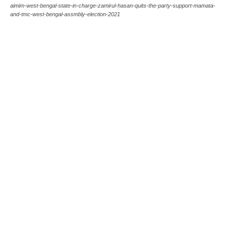
aimim-west-bengal-state-in-charge-zamirul-hasan-quits-the-party-support-mamata-
and-tmc-west-bengal-assmbly-election-2021