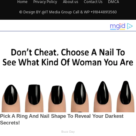
Home
Privacy Policy
About us
Contact Us
DMCA
© Design BY @IT Media Group Call & WP +918448913560