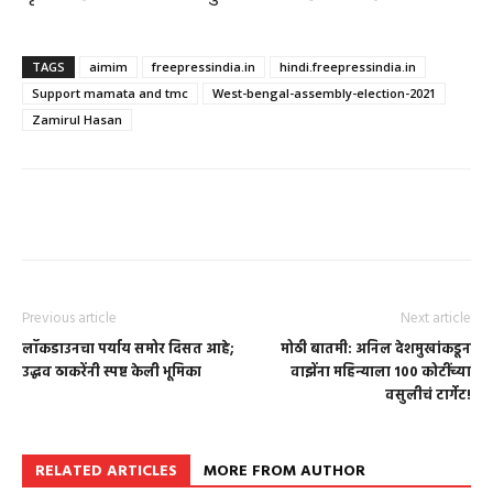
TAGS
aimim
freepressindia.in
hindi.freepressindia.in
Support mamata and tmc
West-bengal-assembly-election-2021
Zamirul Hasan
Previous article
Next article
लॉकडाउनचा पर्याय समोर दिसत आहे;
मोठी बातमी: अनिल देशमुखांकडून
उद्धव ठाकरेंनी स्पष्ट केली भूमिका
वाझेंना महिन्याला 100 कोटींच्या
वसुलीचं टार्गेट!
RELATED ARTICLES
MORE FROM AUTHOR