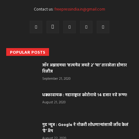
Contact us:
freepressindia.in@gmail.com
POPULAR POSTS
जॉन अब्राहमचा ‘सत्यमेव जयते २’ ‘या’ तारखेला होणार
रिलीज
September 21, 2020
धक्कादायक : महाराष्ट्रात कोरोनाचे १४ हजार नवे रुग्ण!
August 21, 2020
गुड न्यूज : Google ने नोकरी शोधणाऱ्यांसाठी लाँच केलं
‘हे’ अ‍ॅप
August 22, 2020