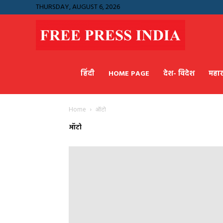
THURSDAY, AUGUST 6, 2026
Free
हिंदी
HOME PAGE
देश- विदेश
महाराष
Press
Home
ऑटो
India
ऑटो