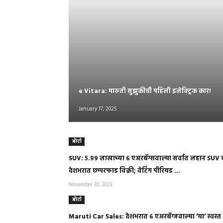
e Vitara: मारुती सुझुकीची पहिली इलेक्ट्रिक कार!
January 17, 2025
ऑटो
SUV: ५.९९ लाखाच्या ६ एअरबॅग्सवाल्या सर्वात लहान SUV 
देशभरात छप्परफाड विक्री; वेटिंग पीरियड ...
November 30, 2023
ऑटो
Maruti Car Sales: देशभरात ६ एअरबॅग्जवाल्या ‘या’ स्वस्त