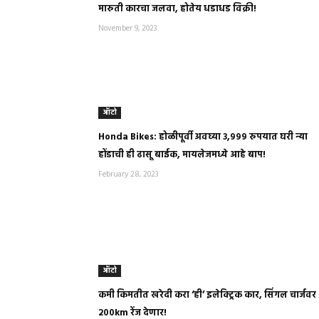
मारुती कारचा जलवा, होतेय धडाधड विक्री!
November 9, 2023
ऑटो
Honda Bikes: होळीपूर्वी अवघ्या ३,९९९ रुपयात घरी न्या
होंडाची ही ढासू बाईक, मायलेजमध्ये आहे बाप!
February 28, 2023
ऑटो
कमी किमतीत खरेदी करा ‘ही’ इलेक्ट्रिक कार, सिंगल चार्जवर
२००km रेंज देणार!