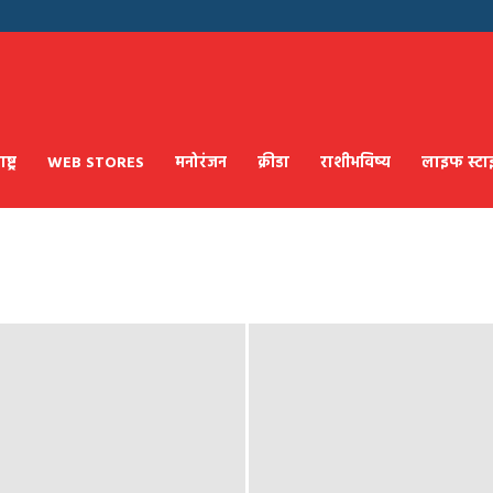
्ट्र
WEB STORES
मनोरंजन
क्रीडा
राशीभविष्य
लाइफ स्ट