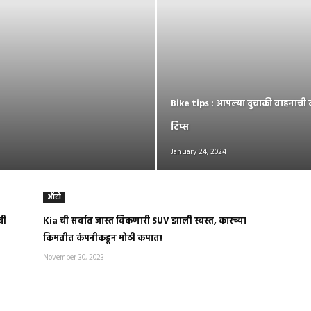
Bike tips : आपल्या दुचाकी वाहनाची क
टिप्स
January 24, 2024
ऑटो
ची
Kia ची सर्वात जास्त विकणारी SUV झाली स्वस्त, कारच्या
किमतीत कंपनीकडून मोठी कपात!
November 30, 2023