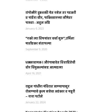
रांगोळीने दुष्टशक्ती येत नसेल तर गडकरी
व पांडेंना चीन, पाकिस्तानच्या सीमेवर
पाठवा : अतुल लोंढे
January 6, 2023
”नको त्या विषयांवर चर्चा सुरु”;उर्मिला
मातोंडकर संतापल्या
September 9, 2020
धक्कादायक l औरंगाबादेत विवाहितेची
दोन चिमुकल्यांसह आत्महत्या
April 16, 2021
राहुल गांधींना मंदिरात जाण्यापासून
रोखण्याचे कृत्य सत्तेचा अहंकार व मग्रुरी
– नाना पटोले
January 22, 2024