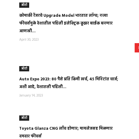
ऑटो
कोमाकी रेंजरचे Upgrade Model भारतात लॉन्च; नव्या
फीचर्समुळे देशातील पहिली इलेक्ट्रिक कूझर बाईक बनणार
आणखी...
April 30, 2023
ऑटो
Auto Expo 2023: ८० पैसे प्रति किमी खर्च, ४५ मिनिटांत चार्ज;
अशी आहे, देशातली पहिली...
January 14, 2023
ऑटो
Toyota Glanza CNG लाँच होणार; मायलेजसह मिळणार
दमदार फीचर्स