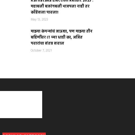
Karnataka Election Result 2023 :
महाबली बजरंगबली भाजपला नाही तर
काँग्रेसला पावला!
May 13, 2023
माझ्या कंपन्यांचं जाऊद्या, पण माझ्या तीन
बहिणींवर IT च्या धाडी का, अजित
पवारांचा संतप्त सवाल
October 7, 2021