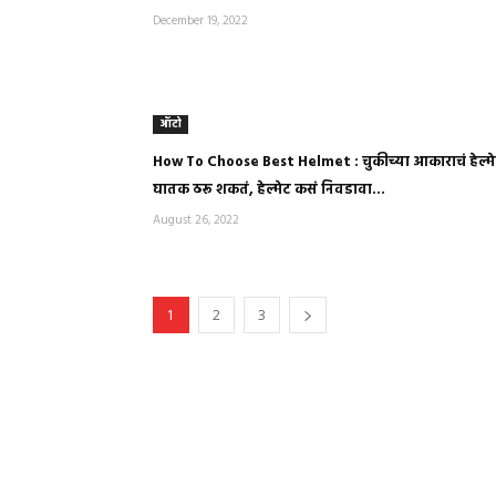
December 19, 2022
ऑटो
How To Choose Best Helmet : चुकीच्या आकाराचं हेल्म
घातक ठरू शकतं, हेल्मेट कसं निवडावा...
August 26, 2022
1
2
3