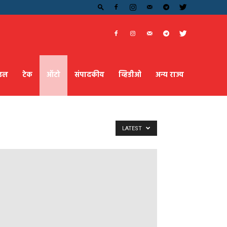
ाइल
टेक
ऑटो
संपादकीय
व्हिडीओ
अन्य राज्य
LATEST