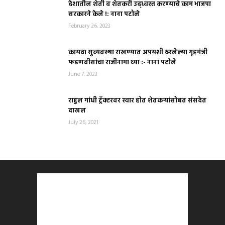
देशातील शेती व शेतकरी उद्ध्वस्त करण्याचे काम भाजपा
सरकारने केले !: नाना पटोले
February 26, 2023
कायदा सुव्यवस्था राखण्यात अपयशी ठरलेल्या गृहमंत्री
फडणवीसांचा राजीनामा घ्या :- नाना पटोले
June 7, 2023
राहुल गांधी ट्रॅक्टरवर स्वार होत शेतकऱ्यांसोबत संसदेत
दाखल
July 26, 2021