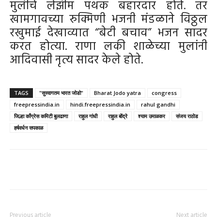
मुलीचे लेझीम पथक बहारदार होते. तर
खामगावच्या रुक्मिणी भजनी मंडळाने विठ्ठल
रखुमाई देखाव्यात “बेटी बचाव” भजन सादर
करत होत्या. राणा लकी शाळेच्या मुलांनी
आदिवासी नृत्य सादर केले होते.
TAGS
"सुस्वागतम भारत जोडो"
Bharat Jodo yatra
congress
freepressindia.in
hindi.freepressindia.in
rahul gandhi
जिल्हा काँग्रेस कमिटी बुलढाणा
राहुल गांधी
राहुल बोंद्रे
श्याम उमाळकर
संजय राठोड
हर्षवर्धन सपकाळ
Previous article
Next article