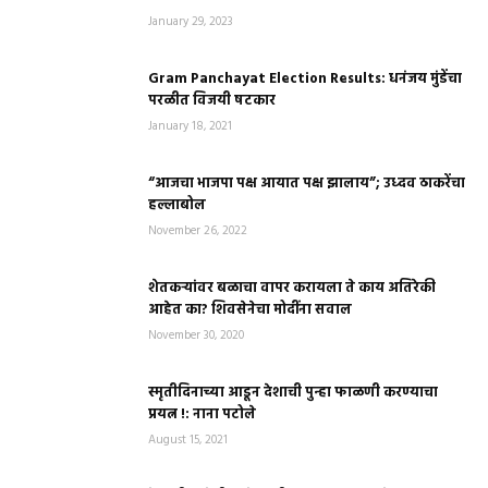
January 29, 2023
Gram Panchayat Election Results: धनंजय मुंडेंचा
परळीत विजयी षटकार
January 18, 2021
“आजचा भाजपा पक्ष आयात पक्ष झालाय”; उध्दव ठाकरेंचा
हल्लाबोल
November 26, 2022
शेतकऱ्यांवर बळाचा वापर करायला ते काय अतिरेकी
आहेत का? शिवसेनेचा मोदींना सवाल
November 30, 2020
स्मृतीदिनाच्या आडून देशाची पुन्हा फाळणी करण्याचा
प्रयत्न !: नाना पटोले
August 15, 2021