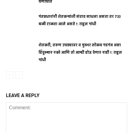
घणाघात
पंतप्रधानांनी शेतकऱ्यांशी संवाद साधला असता तर ७३३
बळी टाळता आले असते !: राहुल गांधी
शेतकरी, तरुण उघड्यावर व मुठभर लोकच गडगंज असा
हिंदुस्थान नको आणि तो आम्ही होऊ देणार नाही !: राहुल
गांधी
LEAVE A REPLY