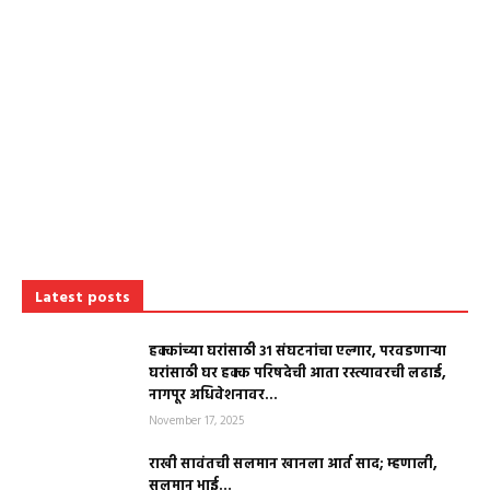
Latest posts
हक्कांच्या घरांसाठी ३१ संघटनांचा एल्गार, परवडणाऱ्या
घरांसाठी घर हक्क परिषदेची आता रस्त्यावरची लढाई,
नागपूर अधिवेशनावर...
November 17, 2025
राखी सावंतची सलमान खानला आर्त साद; म्हणाली,
सलमान भाई…