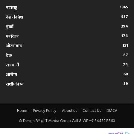
1965
महाराष्ट्र
937
देश- विदेश
294
मुंबई
174
मनोरंजन
121
औरंगाबाद
87
टेक
74
राजधानी
68
आरोग्य
59
राशीभविष्य
Home
Privacy Policy
About us
Contact Us
DMCA
© Design BY @IT Media Group Call & WP +918448913560