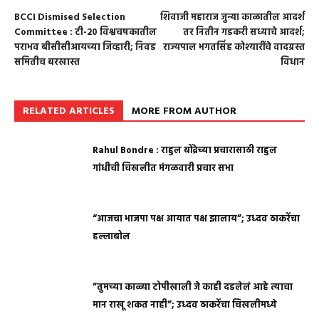
BCCI Dismised Selection
शिवाजी महाराज जुन्या काळातील आदर्श
Committee : टी-२० विश्वचषकातील
तर नितीन गडकरी सध्याचे आदर्श;
पराभव बीसीसीआयच्या जिव्हारी; निवड
राज्यपाल भगतसिंह कोश्यारींचे वादग्रस्त
समितीच बरखास्त
विधान
RELATED ARTICLES
MORE FROM AUTHOR
Rahul Bondre : राहुल बोंद्रेच्या प्रचारासाठी राहुल
गांधीची चिखलीत मंगळवारी प्रचार सभा
“आजचा भाजपा पक्ष आयात पक्ष झालाय”; उध्दव ठाकरेंचा
हल्लाबोल
”तुमच्या काळ्या टोपीखाली जे काही दडलेलं आहे त्याचा
मान राखू शकत नाही”; उध्दव ठाकरेंचा चिखलीमध्ये