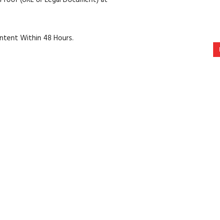
t Proof (URL or Legal Document) at
content Within 48 Hours.