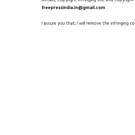
Details, Copyright infringing URL and Copyrigh
freepressindia.in@gmail.com
I assure you that, I will remove the infringing 