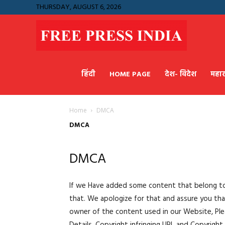
THURSDAY, AUGUST 6, 2026
Free
हिंदी
HOME PAGE
देश- विदेश
महाराष
Press
Home
DMCA
India
DMCA
DMCA
If we Have added some content that belong to 
that. We apologize for that and assure you that
owner of the content used in our Website, Ple