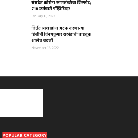
संसदेत कोरोना रुग्णसंख्येचा विस्फोट;
७१८ कर्मचारी पॉझिटिव्ह!
January 13, 2022
जितेंद्र आव्हाडांना अटक करणा-या
डिसीपी विनयकुमार राठोडांची वाहतूक
शाखेत बदली
November 12, 2022
POPULAR CATEGORY