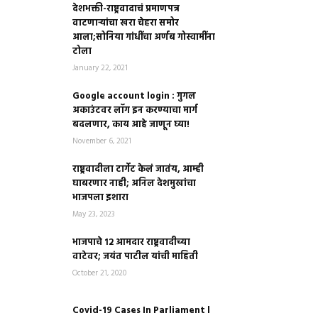
देशभक्ती-राष्ट्रवादाचं प्रमाणपत्र
वाटणाऱ्यांचा खरा चेहरा समोर
आला;सोनिया गांधींचा अर्णब गोस्वामींना
टोला
January 22, 2021
Google account login : गुगल
अकाउंटवर लॉग इन करण्याचा मार्ग
बदलणार, काय आहे जाणून घ्या!
November 6, 2021
राष्ट्रवादीला टार्गेट केलं जातंय, आम्ही
घाबरणार नाही; अनिल देशमुखांचा
भाजपला इशारा
May 23, 2023
भाजपाचे १२ आमदार राष्ट्रवादीच्या
वाटेवर; जयंत पाटील यांची माहिती
October 21, 2020
Covid-19 Cases In Parliament l