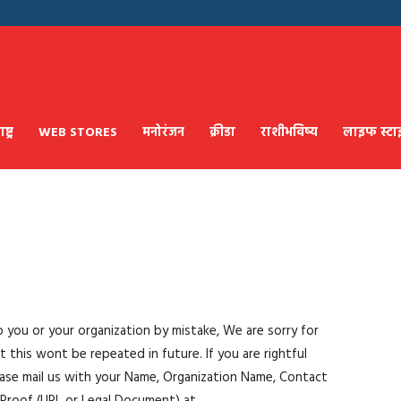
्ट्र
WEB STORES
मनोरंजन
क्रीडा
राशीभविष्य
लाइफ स्ट
you or your organization by mistake, We are sorry for
 this wont be repeated in future. If you are rightful
ase mail us with your Name, Organization Name, Contact