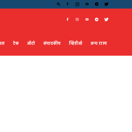
ाइल
टेक
ऑटो
संपादकीय
व्हिडीओ
अन्य राज्य