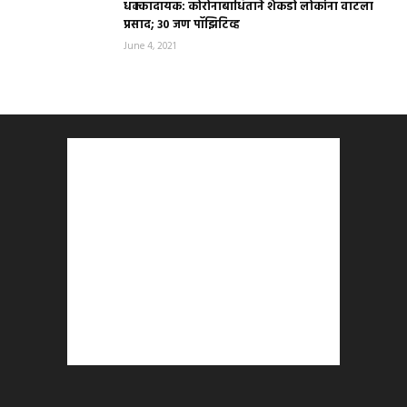
धक्कादायक: कोरोनाबाधिताने शेकडो लोकांना वाटला
प्रसाद; ३० जण पॉझिटिव्ह
June 4, 2021