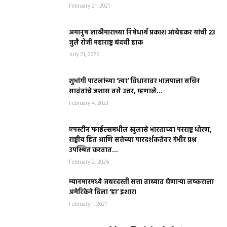
February 21, 2021
अमानुष लाठीमाराच्या निषेधार्थ प्रकाश आंबेडकर यांची २३
जुलै रोजी महाराष्ट्र बंदची हाक
July 21, 2026
शुभांगी पाटलांच्या ‘त्या’ विधानावर भाजपाला सचिन
सावंतांचे जशास तसे उत्तर, म्हणाले…
February 4, 2023
एपस्टीन फाईल्समधील खुलासे भारताच्या परराष्ट्र धोरण,
राष्ट्रीय हित आणि सत्तेच्या पारदर्शकतेवर गंभीर प्रश्न
उपस्थित करतात...
February 2, 2026
म्यानमारमध्ये जबरदस्ती सत्ता ताब्यात घेणाऱ्या लष्कराला
अमेरिकेने दिला ‘हा’ इशारा
February 1, 2021