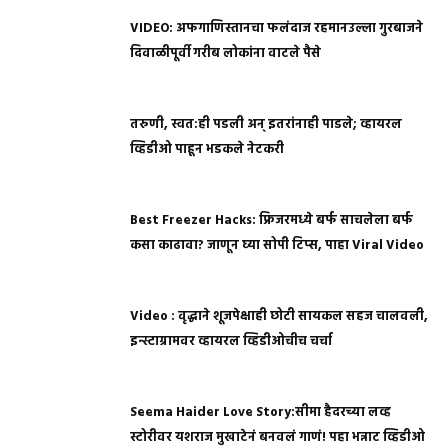
VIDEO: अफगाणिस्तानचा फलंदाज रहमानउल्ला गुरबाजने
दिवाळीपूर्वी गरीब लोकांना वाटले पैसे
तरुणी, स्वत:ही पडली अन् इतरांनाही पाडले; व्हायरल
व्हिडीओ पाहून भडकले नेटकरी
Best Freezer Hacks: फ्रिजरमध्ये बर्फ साचलेला बर्फ
कसा काढावा? जाणून घ्या सोपी टिप्स, पाहा Viral Video
Video : वृद्धाने शूजपेक्षाही छोटी सायकल सहज चालवली,
इन्स्टाग्रामवर व्हायरल व्हिडीओचीच चर्चा
Seema Haider Love Story:सीमा हैदरच्या लव्ह
स्टोरीवर यशराज मुखाटेनं बनवलं गाणं! पहा भन्नाट व्हिडीओ