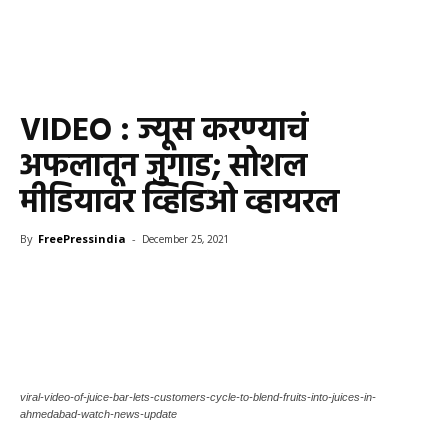
VIDEO : ज्यूस करण्याचं
अफलातून जुगाड; सोशल
मीडियावर व्हिडिओ व्हायरल
By
FreePressindia
-
December 25, 2021
viral-video-of-juice-bar-lets-customers-cycle-to-blend-fruits-into-juices-in-
ahmedabad-watch-news-update