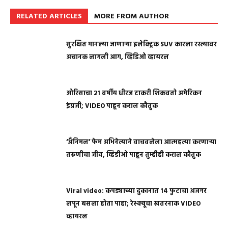
RELATED ARTICLES
MORE FROM AUTHOR
सुरक्षित मानल्या जाणाऱ्या इलेक्ट्रिक SUV कारला रस्त्यावर
अचानक लागली आग, व्हिडिओ व्हायरल
ओरिसाचा २१ वर्षीय धीरज टाकरी शिकवतो अमेरिकन
इंग्रजी; VIDEO पाहून कराल कौतुक
‘अँनिमल’ फेम अभिनेत्याने वाचवलेला आत्महत्या करणाऱ्या
तरुणीचा जीव, व्हिडीओ पाहून तुम्हीही कराल कौतुक
Viral video: कपड्याच्या दुकानात १४ फुटाचा अजगर
लपून बसला होता पाहा; रेस्क्यूचा खतरनाक VIDEO
व्हायरल