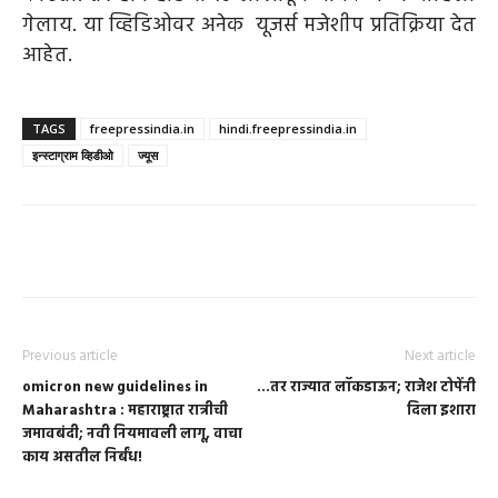
गेलाय. या व्हिडिओवर अनेक यूजर्स मजेशीप प्रतिक्रिया देत
आहेत.
TAGS
freepressindia.in
hindi.freepressindia.in
इन्स्टाग्राम व्हिडीओ
ज्यूस
Previous article
Next article
omicron new guidelines in
…तर राज्यात लॉकडाऊन; राजेश टोपेंनी
Maharashtra : महाराष्ट्रात रात्रीची
दिला इशारा
जमावबंदी; नवी नियमावली लागू, वाचा
काय असतील निर्बंध!