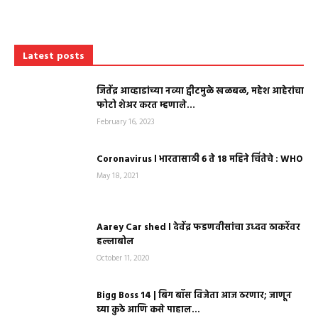
Latest posts
जितेंद्र आव्हाडांच्या नव्या ट्वीटमुळे खळबळ, महेश आहेरांचा
फोटो शेअर करत म्हणाले…
February 16, 2023
Coronavirus l भारतासाठी 6 ते 18 महिने चिंतेचे : WHO
May 18, 2021
Aarey Car shed l देवेंद्र फडणवीसांचा उध्दव ठाकरेंवर
हल्लाबोल
October 11, 2020
Bigg Boss 14 | बिग बॉस विजेता आज ठरणार; जाणून
घ्या कुठे आणि कसे पाहाल...