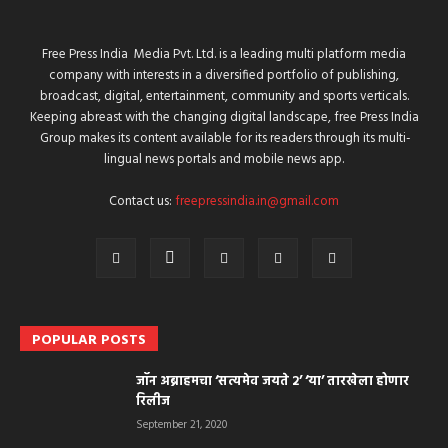
Free Press India Media Pvt. Ltd. is a leading multi platform media
company with interests in a diversified portfolio of publishing,
broadcast, digital, entertainment, community and sports verticals.
Keeping abreast with the changing digital landscape, free Press India
Group makes its content available for its readers through its multi-
lingual news portals and mobile news app.
Contact us:
freepressindia.in@gmail.com
POPULAR POSTS
जॉन अब्राहमचा ‘सत्यमेव जयते २’ ‘या’ तारखेला होणार
रिलीज
September 21, 2020